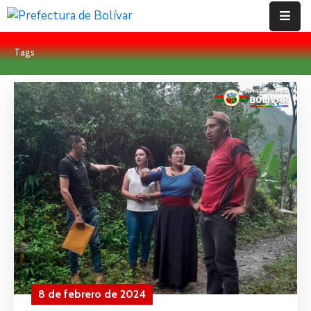
Tags
Inicio
Institución
Bolívar
Proyectos
Rendición
De
Cuentas
Transparencia
Contácto
8 de febrero de 2024