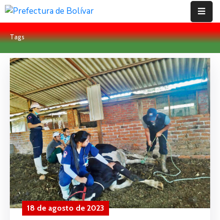
Tags
Inicio
Institución
Bolívar
Proyectos
Rendición
De
Cuentas
Transparencia
Contácto
18 de agosto de 2023