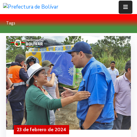
Tags
Inicio
Institución
Bolívar
Proyectos
Rendición
De
Cuentas
Transparencia
Contácto
23 de febrero de 2024