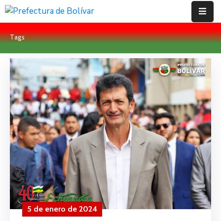
Tags
Inicio
Institución
Bolívar
Proyectos
Rendición
De
Cuentas
Transparencia
Contácto
5 de enero de 2024