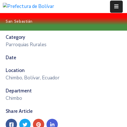
San Sebastián
Inicio
Category
Institución
Parroquias Rurales
Bolívar
Date
Proyectos
Location
Rendición
Chimbo, Bolívar, Ecuador
De
Cuentas
Department
Chimbo
Transparencia
Share Article
Contácto