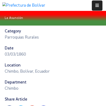
La Asunción
Inicio
Category
Institución
Parroquias Rurales
Bolívar
Date
Proyectos
03/03/1860
Rendición
Location
De
Chimbo, Bolívar, Ecuador
Cuentas
Department
Transparencia
Chimbo
Contácto
Share Article